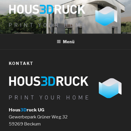
Zum
Inhalt
springen
HOUS3DRUCK UG
PRINT YOUR HOME
Menü
KONTAKT
Hous
3D
ruck UG
Gewerbepark Grüner Weg 32
59269 Beckum