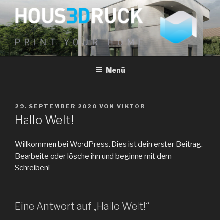
Zum
Inhalt
springen
HOUS3DRUCK UG
PRINT YOUR HOME
Menü
VERÖFFENTLICHT
29. SEPTEMBER 2020
VON
VIKTOR
AM
Hallo Welt!
Willkommen bei WordPress. Dies ist dein erster Beitrag.
Bearbeite oder lösche ihn und beginne mit dem
Schreiben!
Eine Antwort auf „Hallo Welt!“